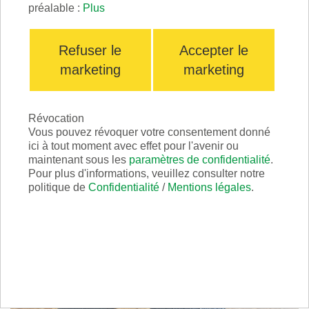
préalable :
Plus
Refuser le
Accepter le
Caractéristiques et avantages
marketing
marketing
Texture, qualité et composition des
matériaux
Révocation
Vous pouvez révoquer votre consentement donné
ici à tout moment avec effet pour l'avenir ou
maintenant sous les
paramètres de confidentialité
.
Pour plus d'informations, veuillez consulter notre
politique de
Confidentialité
/
Mentions légales
.