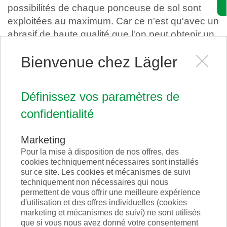
possibilités de chaque ponceuse de sol sont
exploitées au maximum. Car ce n'est qu'avec un
abrasif de haute qualité que l'on peut obtenir un
résultat de ponçage optimal.
Bienvenue chez Lägler
Nous proposons une gamme complète
d'abrasifs ainsi que des outils de ponçage et de
Définissez vos paramètres de
fraisage pour une grande variété d'applications.
confidentialité
Marketing
Pour la mise à disposition de nos offres, des
cookies techniquement nécessaires sont installés
sur ce site. Les cookies et mécanismes de suivi
techniquement non nécessaires qui nous
permettent de vous offrir une meilleure expérience
d'utilisation et des offres individuelles (cookies
marketing et mécanismes de suivi) ne sont utilisés
que si vous nous avez donné votre consentement