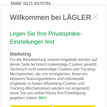
Mobil: 0171 6370791
Fax: 07135 9890-98
Willkommen bei LÄGLER
f.floss@laegler.de
Legen Sie Ihre Privatsphäre-
Einstellungen fest
Marketing
Download Fragebogen
Für die Bereitstellung unserer Angebote werden auf
dieser Seite technisch notwendige Cookies gesetzt.
Technisch nicht notwendige Cookies und Tracking-
Bei anwendungstechnischen Fragen
Mechanismen, die uns ermöglichen, Ihnen ein
empfehlen wir Ihnen, sich vorab
besseres Nutzungserlebnis und individuelle
die entsprechenden Fragebögen
Angebote zu bieten (Marketing-Cookies und
herunterzuladen, dort Ihr Anliegen so gut wie
Tracking-Mechanismen) werden nur eingesetzt,
wenn Sie uns vorher hierzu Ihre Einwilligung
möglich zu beschreiben und uns diesen
gegeben haben:
Mehr
zuzusenden. Diese Informationen ermöglichen