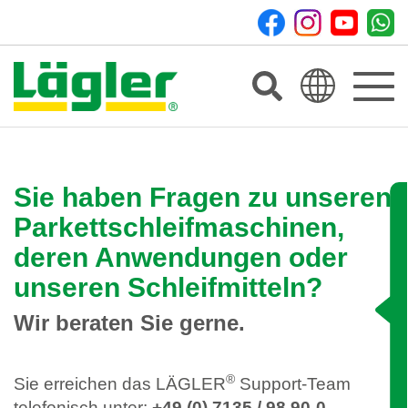
Toggle
navigat
Sie haben Fragen zu unseren
Parkettschleifmaschinen,
deren Anwendungen oder
unseren Schleifmitteln?
Wir beraten Sie gerne.
®
Sie erreichen das LÄGLER
Support-Team
telefonisch unter:
+49 (0) 7135 / 98 90-0