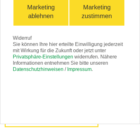
uns dann eine wesentlich effizientere Beratung.
Marketing
Marketing
Wir rufen Sie zurück!
ablehnen
zustimmen
TRIO Bürstteller
Widerruf
Sie können Ihre hier erteilte Einwilligung jederzeit
mit Wirkung für die Zukunft oder jetzt unter
Privatsphäre-Einstellungen
widerrufen. Nähere
SINGLE DST
Informationen entnehmen Sie bitte unseren
Datenschutzhinweisen
/
Impressum
.
SINGLE Scrabber
Neuverlegung / Renovierung