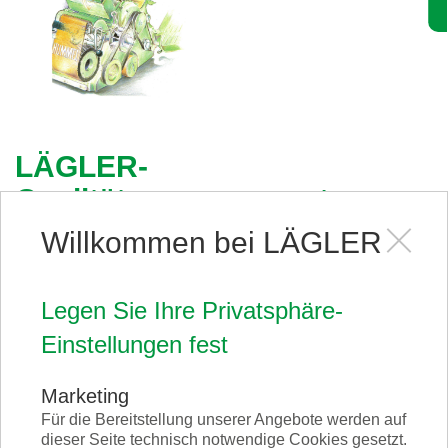
LÄGLER-
Qualitätsmanagement
Wir sind zertifiziert nach ISO 9001.
Willkommen bei LÄGLER
Sämtliche Prozesse im Unternehmen, sowohl in
Legen Sie Ihre Privatsphäre-
der Fertigung als auch im Vertrieb, basieren auf
Einstellungen fest
klar definierten Abläufen der Planung, Steuerung
und Optimierung. So stellen wir sicher, dass sich
Marketing
die Qualität unserer Produkte und
Für die Bereitstellung unserer Angebote werden auf
unseres Services auf einem immer
dieser Seite technisch notwendige Cookies gesetzt.