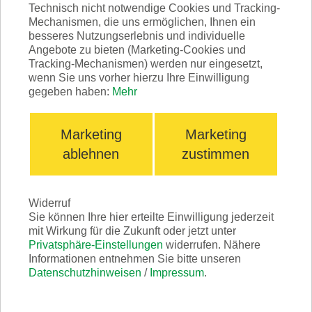
gleichbleibend hohen Niveau befindet.
Technisch nicht notwendige Cookies und Tracking-
Mechanismen, die uns ermöglichen, Ihnen ein
besseres Nutzungserlebnis und individuelle
Angebote zu bieten (Marketing-Cookies und
Tracking-Mechanismen) werden nur eingesetzt,
wenn Sie uns vorher hierzu Ihre Einwilligung
Der Kontinuierliche
gegeben haben:
Mehr
Verbesserungsprozess
(KVP)
Marketing
Marketing
ablehnen
zustimmen
Damit wir heute noch besser sind
als wir gestern schon waren!
Widerruf
Sie können Ihre hier erteilte Einwilligung jederzeit
Wir möchten unsere Kunden mit unseren
mit Wirkung für die Zukunft oder jetzt unter
Produkten und Dienstleistungen begeistern!
Privatsphäre-Einstellungen
widerrufen. Nähere
Reklamationen betrachten wir als positiv, denn
Informationen entnehmen Sie bitte unseren
Datenschutzhinweisen
/
Impressum
.
sie helfen uns dabei uns zu verbessern. Wir
arbeiten mit Menschen und hören ihnen zu!
Jeder Input, jede Information von Kunden,