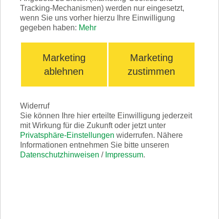
Tracking-Mechanismen) werden nur eingesetzt,
wenn Sie uns vorher hierzu Ihre Einwilligung
gegeben haben:
Mehr
Marketing
Marketing
ablehnen
zustimmen
Fly & Sand
Die Veranstaltung für Kunden aus der
Widerruf
Sie können Ihre hier erteilte Einwilligung jederzeit
ganzen Welt bei uns im Werk
mit Wirkung für die Zukunft oder jetzt unter
Privatsphäre-Einstellungen
widerrufen. Nähere
Informationen entnehmen Sie bitte unseren
Datenschutzhinweisen
/
Impressum
.