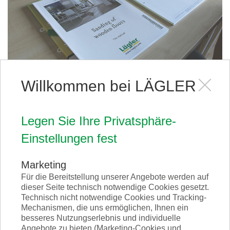
Willkommen bei LÄGLER
PST-Seminare - weltweit
Premium-Schleif-Technik
Legen Sie Ihre Privatsphäre-
funktioniert überall
Einstellungen fest
Marketing
Für die Bereitstellung unserer Angebote werden auf
dieser Seite technisch notwendige Cookies gesetzt.
Technisch nicht notwendige Cookies und Tracking-
Mechanismen, die uns ermöglichen, Ihnen ein
besseres Nutzungserlebnis und individuelle
Angebote zu bieten (Marketing-Cookies und