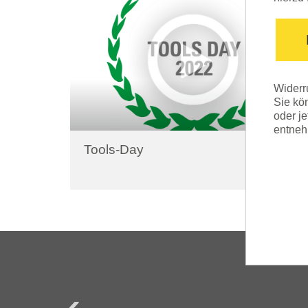
Widerr
Sie kön
oder je
entneh
Tools-Day