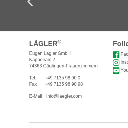
®
LÄGLER
Foll
Eugen Lägler GmbH
Fac
Kappelrain 2
Ins
74363 Güglingen-Frauenzimmern
You
Tel.
+49 7135 98 90 0
Fax
+49 7135 98 90 98
E-Mail
info@laegler.com