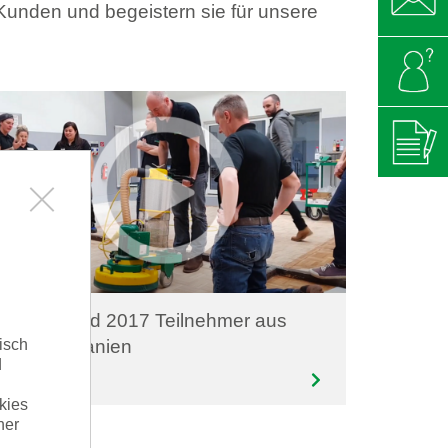
Kunden und begeistern sie für unsere
Willkommen bei LÄGL
Hier können Sie Ihre Privatsp
anpassen
Fly & Sand 2017 Teilnehmer aus
isch
Grossbritanien
Ausschalten sämtlicher Cookies: Wenn Sie 
d
möchten, dann gehen Sie bitte in Ihre Brows
deaktivieren das Setzen von Cookies. Bitte b
kies
Funktionalität der Webseite beeinträchtigt w
her