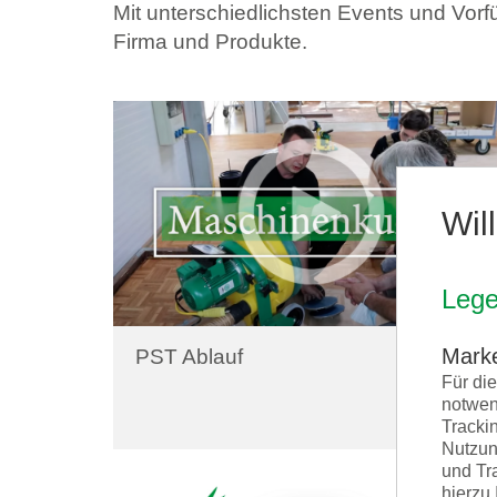
Mit unterschiedlichsten Events und Vor
Firma und Produkte.
Wil
Lege
Marke
PST Ablauf
Für di
notwen
Tracki
Nutzun
und Tr
hierzu