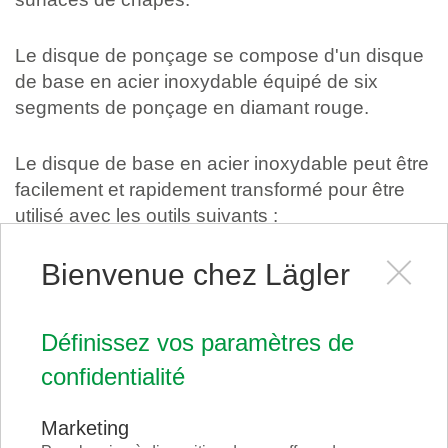
Le disque de ponçage se compose d'un disque
de base en acier inoxydable équipé de six
segments de ponçage en diamant rouge.
Le disque de base en acier inoxydable peut être
facilement et rapidement transformé pour être
utilisé avec les outils suivants :
• Segments PCD Scrabber vert
• Segments PCD Scrabber noir
Bienvenue chez Lägler
• Inserts indexables en céramique
Définissez vos paramètres de
Disponible pour
SINGLE
.
confidentialité
Marketing
Vidéo