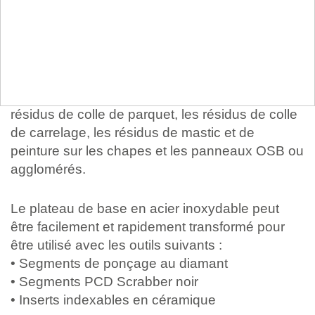
Plateau Scrabber VERT SINGLE
Six segments PCD verts, chacun doté d'un large
tranchant, transforment ce plateau Scrabber en
un outil optimal pour éliminer, par exemple, les
résidus de colle de parquet, les résidus de colle
de carrelage, les résidus de mastic et de
peinture sur les chapes et les panneaux OSB ou
agglomérés.
Le plateau de base en acier inoxydable peut
être facilement et rapidement transformé pour
être utilisé avec les outils suivants :
• Segments de ponçage au diamant
• Segments PCD Scrabber noir
• Inserts indexables en céramique