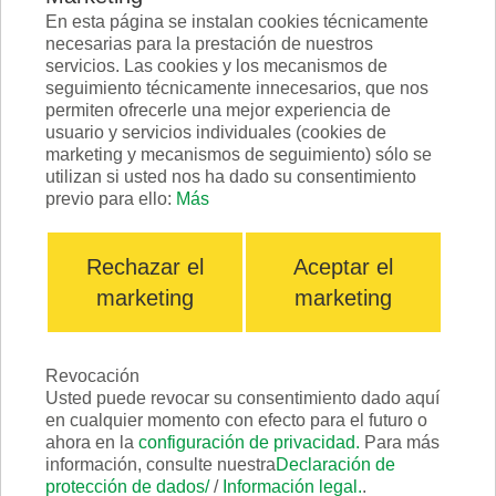
En esta página se instalan cookies técnicamente
necesarias para la prestación de nuestros
servicios. Las cookies y los mecanismos de
seguimiento técnicamente innecesarios, que nos
permiten ofrecerle una mejor experiencia de
usuario y servicios individuales (cookies de
2020
marketing y mecanismos de seguimiento) sólo se
utilizan si usted nos ha dado su consentimiento
TRIO - Discos de cepillado TRIO -
previo para ello:
Más
Aplicaciones
Rechazar el
Aceptar el
marketing
marketing
Revocación
Usted puede revocar su consentimiento dado aquí
en cualquier momento con efecto para el futuro o
ahora en la
configuración de privacidad.
Para más
información, consulte nuestra
Declaración de
protección de dados/
/
Información legal.
.