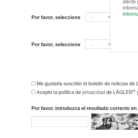
efecto 
inform
Informa
Año d
Por favor, seleccione
fabrica
Año d
Por favor, seleccione
fabrica
Me gustaría suscribir el boletín de noticias 
®
Acepto la política de
privacidad
de LÄGLER
y
Por favor, introduzca el resultado correcto en