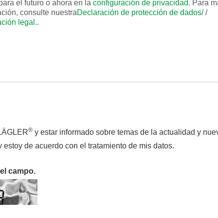
para el futuro o ahora en la
configuración de privacidad.
Para m
ación, consulte nuestra
Declaración de protección de dados/
/
ción legal.
.
e
Número de serie:
ción:
e
Número de serie:
ción:
®
de LÄGLER
y estar informado sobre temas de la actualidad y nue
 estoy de acuerdo con el tratamiento de mis datos.
 el campo.