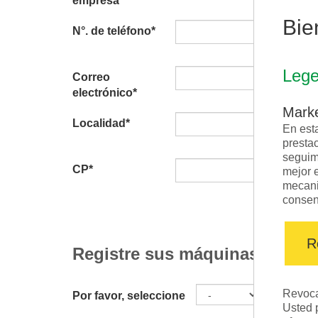
empresa
Bie
N°. de teléfono
*
Lege
Correo
electrónico
*
Marke
Localidad
*
En est
presta
seguim
CP
*
mejor e
mecani
consen
R
Registre sus máquinas:
Año d
Revoc
Por favor, seleccione
Usted 
fabrica