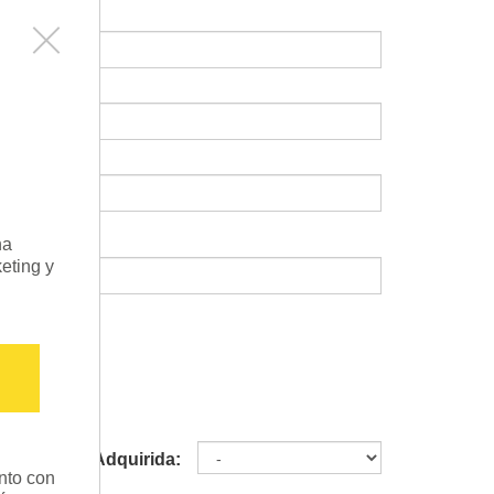
Bienvenido a LÄGLER
Aquí puedes ajustar tu config
Desactivar todas las cookies: Si desea desac
la configuración de su navegador y desactive
Tenga en cuenta que esto puede afectar a la
na
Puede utilizar la casilla de verificación par
eting y
revocarlo con efecto para el futuro.
Marketing
En esta página se instalan cookies técnicam
prestación de nuestros servicios. Las cooki
seguimiento técnicamente innecesarios, que 
mejor experiencia de usuario y servicios ind
mecanismos de seguimiento) sólo se utilizan
Adquirida:
nto con
consentimiento previo para ello:
Más