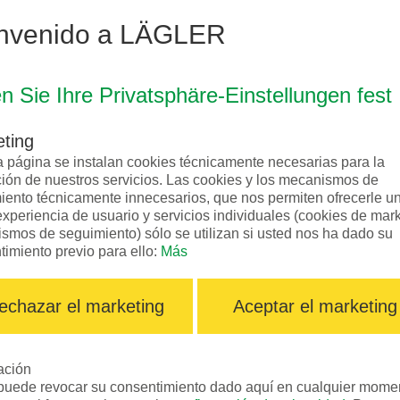
nvenido a LÄGLER
N°. de teléfono
móvil
n Sie Ihre Privatsphäre-Einstellungen fest
Página web
ting
Calle
*
a página se instalan cookies técnicamente necesarias para la
ción de nuestros servicios. Las cookies y los mecanismos de
iento técnicamente innecesarios, que nos permiten ofrecerle u
xperiencia de usuario y servicios individuales (cookies de mark
País
*
smos de seguimiento) sólo se utilizan si usted nos ha dado su
timiento previo para ello:
Más
echazar el marketing
Aceptar el marketing
e
Número de serie:
ación
puede revocar su consentimiento dado aquí en cualquier mome
ción: