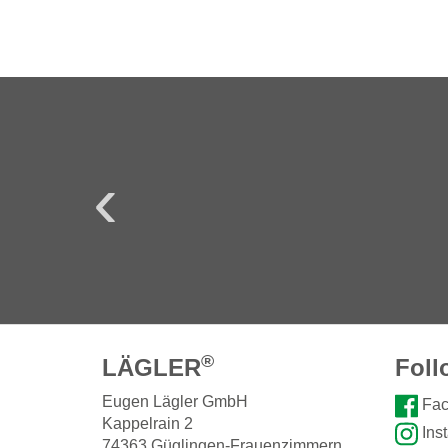
LÄGLER 5-Star
®
LÄGLER
Foll
Eugen Lägler GmbH
Fac
Kappelrain 2
Ins
74363 Güglingen-Frauenzimmern