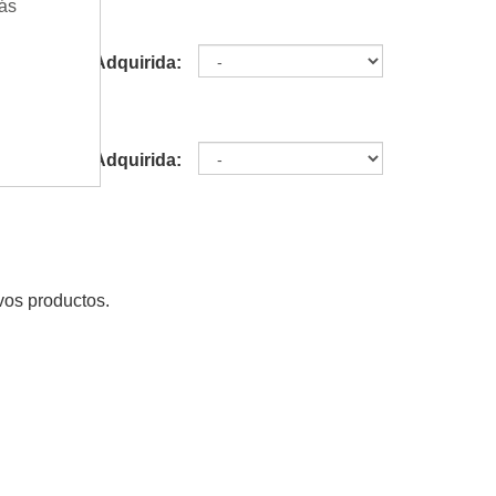
ás
guardar
Adquirida:
Para más información y opciones de decisión
de protección de datos y Avisos de cookies.
Adquirida:
vos productos.