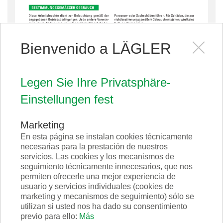
Bienvenido a LÄGLER
TRIO Instrucciones de servicio Lámpara de
Trabajo LED - INGLÉS
Legen Sie Ihre Privatsphäre-
Einstellungen fest
Marketing
En esta página se instalan cookies técnicamente
necesarias para la prestación de nuestros
Instrucciones de montaje
servicios. Las cookies y los mecanismos de
seguimiento técnicamente innecesarios, que nos
Explicadas paso a paso
y acompañadas de
permiten ofrecerle una mejor experiencia de
fotos y dibujos fáciles de entender, aquí le
usuario y servicios individuales (cookies de
marketing y mecanismos de seguimiento) sólo se
proporcionamos las instrucciones para el
utilizan si usted nos ha dado su consentimiento
montaje de los accesorios y las conversiones.
previo para ello:
Más