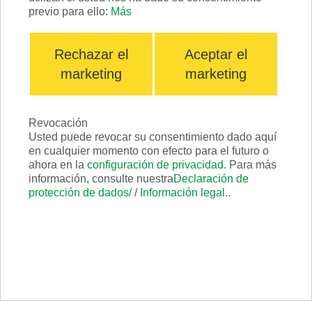
FLIP:
previo para ello:
Más
+49 7135 98
Mantenimiento de la máquina y
a petición
90 0
evitación de daños,
Rechazar el
Aceptar el
o por email:
posibilidades de ajuste y de aplicación.
aquí
marketing
marketing
Los próximos eventos se publicarán en nuestras
páginas de
Facebook
e
Instagram
y se
Revocación
Usted puede revocar su consentimiento dado aquí
anunciarán a través del boletín informativo.
en cualquier momento con efecto para el futuro o
ahora en la
configuración de privacidad.
Para más
Además, los
temas y las fechas también son
información, consulte nuestra
Declaración de
protección de dados/
/
Información legal.
.
posibles por acuerdo individual.
¿Le interesa?
Pues regístrese hoy mismo.