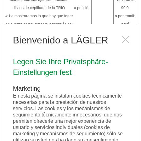
discos de cepillado de la TRIO.
a petición
90 0
✔ Le mostraremos lo que hay que tener
o por email:
en cuenta antes, durante y después del
aquí
cepillado.
Bienvenido a LÄGLER
✔ Le explicaremos detalladamente
cada uno de los pasos de trabajo.
HUMMEL:
por teléfono:
Legen Sie Ihre Privatsphäre-
Fallos de lijado condicionados por la
+49 7135 98
Einstellungen fest
máquina y su evitación,
a petición
90 0
mantenimiento y posibilidades de
o por email:
Marketing
ajuste de la máquina.
aquí
En esta página se instalan cookies técnicamente
por teléfono:
necesarias para la prestación de nuestros
TRIO:
+49 7135 98
servicios. Las cookies y los mecanismos de
Mantenimiento de la máquina y
seguimiento técnicamente innecesarios, que nos
a petición
90 0
evitación de daños,
permiten ofrecerle una mejor experiencia de
o por email:
usuario y servicios individuales (cookies de
posibilidades de ajuste y de aplicación.
aquí
marketing y mecanismos de seguimiento) sólo se
utilizan si usted nos ha dado su consentimiento
por teléfono: