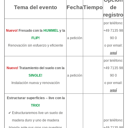
Tema del evento
Fecha
Tiempo
de
registro
por teléfono:
Nuevo!
Fresado con la
HUMMEL
y la
+49 7135 98
FLIP!
a petición
90 0
Renovación sin esfuerzo y eficiente
o por email:
aquí
por teléfono:
Nuevo!
Tratamiento del suelo con la
+49 7135 98
SINGLE!
a petición
90 0
Instalación nueva y renovación
o por email:
aquí
Estructurar superficies – live con la
TRIO!
✔ Estructuraremos live un suelo de
madera duro y uno de madera
por teléfono:
blanda ante sus ojos con nuestros
+49 7135 98