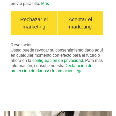
previo para ello:
Más
Rechazar el
Aceptar el
marketing
marketing
Revocación
Usted puede revocar su consentimiento dado aquí
Scrabber VERDE
en cualquier momento con efecto para el futuro o
ahora en la
configuración de privacidad.
Para más
información, consulte nuestra
Declaración de
protección de dados/
/
Información legal.
.