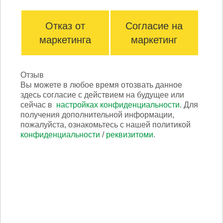
светодиодный прожектор - Английский
Отказ от
Согласие на
маркетинга
маркетинг
Отзыв
Инструкция по сборке
Вы можете в любое время отозвать данное
здесь согласие с действием на будущее или
сейчас в
настройках конфиденциальности
. Для
Объясняя шаг за шагом
и сопровождая их
получения дополнительной информации,
понятными фотографиями и изображениями,
пожалуйста, ознакомьтесь с нашей политикой
мы предлагаем вам инструкции по
конфиденциальности
/
реквизитоми
.
принадлежностям и переоборудованию.