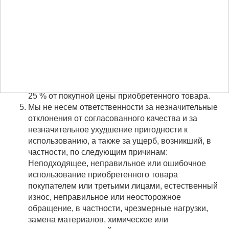
консультации с ним, для осуществления
последующей доработки или замены поставки.
Все детали, замененные по гарантии, становятся
нашей собственностью.
мы не обязаны ремонтировать или заменять
товар, если это возможно только при
несоразмерных затратах. Такие расходы
являются несоразмерными, если они превышают
25 % от покупной цены приобретенного товара.
Мы не несем ответственности за незначительные
отклонения от согласованного качества и за
незначительное ухудшение пригодности к
использованию, а также за ущерб, возникший, в
частности, по следующим причинам:
Неподходящее, неправильное или ошибочное
использование приобретенного товара
покупателем или третьими лицами, естественный
износ, неправильное или неосторожное
обращение, в частности, чрезмерные нагрузки,
замена материалов, химическое или