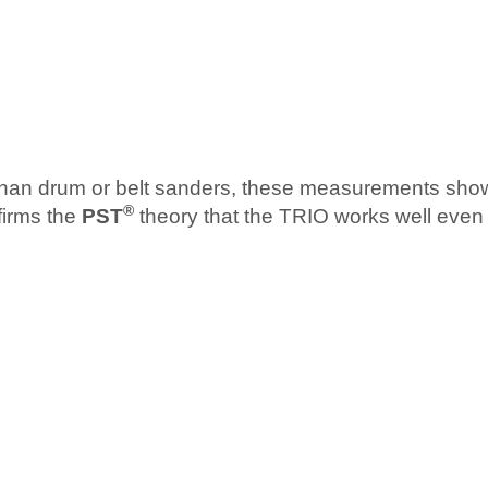
 than drum or belt sanders, these measurements show 
®
firms the
PST
theory that the TRIO works well even w