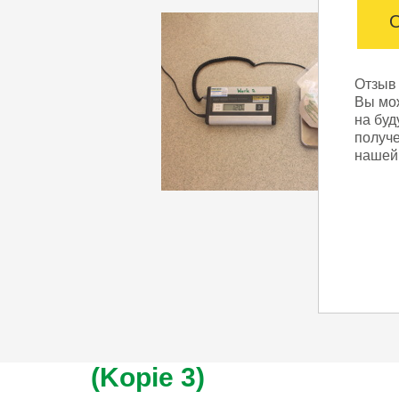
О
Отзыв
Вы мож
на бу
получе
нашей
(Kopie 3)