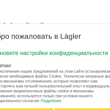
nded sanding discs
 the machines of the other two manufacturers need sig
ро пожаловать в Lägler
 to the flexibly suspended sanding discs the TRIO s
ановите настройки конфиденциальности
 sand some areas twice since traces of the previous 
етинг
f the four-disc sanding attachments didn’t adjust the
беспечения наших предложений на этом сайте устанавлива
ly
25%
compared to machine A and about
18%
compar
чески необходимые файлы Cookie. Технически ненужные ф
 produces a flat floor.
 и механизмы отслеживания, которые позволяют нам
ставлять вам лучший пользовательский опыт и индивидуал
ожения (маркетинговые файлы cookie и механизмы
ивания), используется только при условии вашего
рительного согласия:
Подробнее