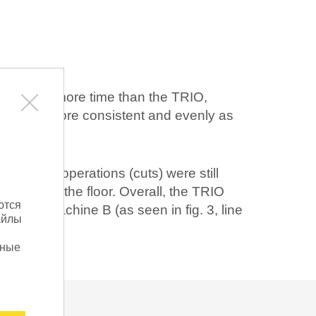
nificantly more time than the TRIO,
Добро пожаловать в L
ands way more consistent and evenly as
Здесь вы можете настроить
sanding operations (cuts) were still
конфиденциальности
mselves to the floor. Overall, the TRIO
ются
ed to machine B (as seen in fig. 3, line
Отключение всех файлов cookie: Если вы
айлы
cookie, пожалуйста, зайдите в настройки 
установку файлов cookie. Обратите внима
ьные
на функциональность сайта.
Вы можете воспользоваться галочкой, что
отозвать свое согласие с действием на бу
Маркетинг