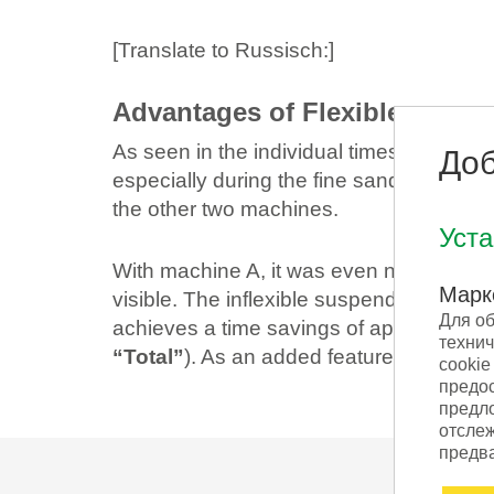
[Translate to Russisch:]
Advantages of Flexible suspe
As seen in the individual times in fig. 3
Доб
especially during the fine sanding. Due
the other two machines.
Уст
With machine A, it was even necessary to
Марк
visible. The inflexible suspended discs o
Для о
achieves a time savings of approximate
техни
“Total”
). As an added feature, TRIO also
cookie
предо
предл
отслеж
предва