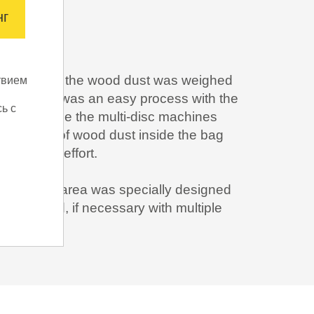
нг
Для обеспечения наших предложений на 
технически необходимые файлы Cookie. 
cookie и механизмы отслеживания, котор
предоставлять вам лучший пользовательс
предложения (маркетинговые файлы cook
al removed, the wood dust was weighed
твием
отслеживания), используется только при 
ig. 4). This was an easy process with the
предварительного согласия:
Подробнее
ь с
t bag. Since the multi-disc machines
he amount of wood dust inside the bag
Сохранит
bstantial effort.
uet testing area was specially designed
Для получения дополнительной информац
решений, пожалуйста, ознакомьтесь с на
e compared, if necessary with multiple
условиями конфиденциальности и файлам