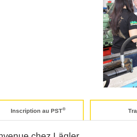
®
Inscription au PST
Tra
nvenue chez Lägler