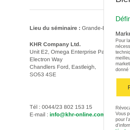
Défi
Lieu du séminaire :
Grande-Bretagne
Marke
Pour l
KHR Company Ltd.
nécessa
Unit E2, Omega Enterprise Park
techni
meilleu
Electron Way
market
Chandlers Ford, Eastleigh,
donné 
SO53 4SE
Tél : 0044/23 802 153 15
Révoca
Vous p
E-mail :
info@khr-online.com
pour l
d'infor