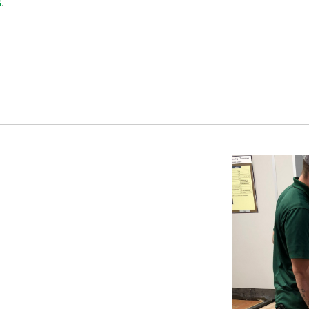
s
.
®
Inscription au PST
Site