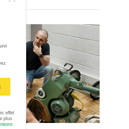
Ici, vous pouvez régler vos p
confidentialité
Désactivation de tous les cookies : Si vous s
uivi
cookies, veuillez vous rendre dans les param
désactiver la configuration des cookies. Veuil
la fonctionnalité du site web.
vez
Vous pouvez utiliser la case à cocher pour 
ou le révoquer avec effet pour l'avenir.
g
Marketing
Pour la mise à disposition de nos offres, de
nécessaires sont installés sur ce site. Les c
techniquement non nécessaires qui nous perm
c effet
meilleure expérience d'utilisation et des offr
ur plus
marketing et mécanismes de suivi) ne sont ut
ntions
donné votre consentement préalable :
Plus