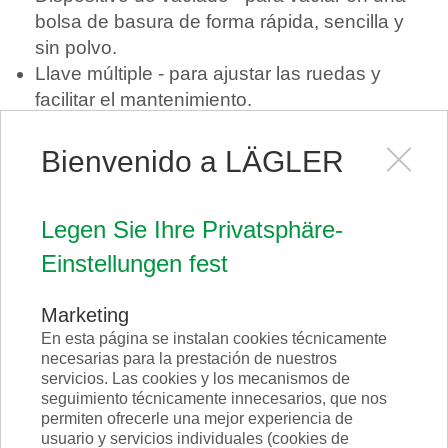
bolsa de basura de forma rápida, sencilla y
sin polvo.
Llave múltiple - para ajustar las ruedas y
facilitar el mantenimiento.
Máscara respiratoria - protección contra el
polvo, también contra polvos cancerígenos.
Bienvenido a LÄGLER
Bolsa de algodón - aquí se guardan todos los
accesorios incluidos en el suministro de forma
Legen Sie Ihre Privatsphäre-
segura.
Disco adhesivo de velcro - como repuesto
Einstellungen fest
para realizar trabajos de lijado sin largos
tiempos de espera.
Marketing
Instrucciones de uso / Manual de lijado -
En esta página se instalan cookies técnicamente
información importante sobre la máquina y las
necesarias para la prestación de nuestros
servicios. Las cookies y los mecanismos de
aplicaciones.
seguimiento técnicamente innecesarios, que nos
permiten ofrecerle una mejor experiencia de
usuario y servicios individuales (cookies de