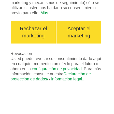
marketing y mecanismos de seguimiento) sólo se
Accesorios
utilizan si usted nos ha dado su consentimiento
previo para ello:
Más
Rechazar el
Aceptar el
marketing
marketing
Revocación
Usted puede revocar su consentimiento dado aquí
en cualquier momento con efecto para el futuro o
ahora en la
configuración de privacidad.
Para más
información, consulte nuestra
Declaración de
protección de dados/
/
Información legal.
.
®
Aplicaciones con la FLIP
Debido a la gran selección de brazos, esta
lijadora de orillas cubre muchas áreas de